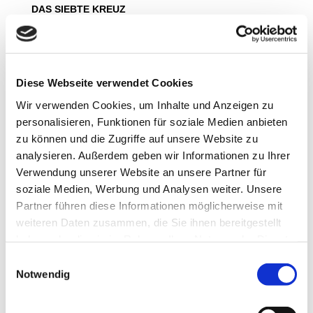
DAS SIEBTE KREUZ
Regie: Katja Langenbach
Rolle: Paul Röder, Arzt, Marelli, Füllgrabe, Arbeiter
Theater Magdeburg, 2021-22
©
http://www.AndreasLander.de
Diese Webseite verwendet Cookies
Wir verwenden Cookies, um Inhalte und Anzeigen zu
personalisieren, Funktionen für soziale Medien anbieten
zu können und die Zugriffe auf unsere Website zu
analysieren. Außerdem geben wir Informationen zu Ihrer
Verwendung unserer Website an unsere Partner für
soziale Medien, Werbung und Analysen weiter. Unsere
Partner führen diese Informationen möglicherweise mit
weiteren Daten zusammen, die Sie ihnen bereitgestellt
haben oder die sie im Rahmen Ihrer Nutzung der Dienste
gesammelt haben.
Einwilligungsauswahl
URFAUST
Notwendig
Regie: Krzysztof Minkowski
Rolle: Valentin
Theater Magdeburg, 2021-22